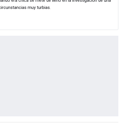
ando era chica se mete de lleno en la investigación de una
ircunstancias muy turbias.