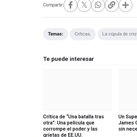
𝕏
Compartir:
Temas:
Críticas
La cúpula de crist
Te puede interesar
Crítica de “Una batalla tras
Un Sup
otra”: Una película que
James G
corrompe el poder y las
sin nec
grietas de EE.UU.