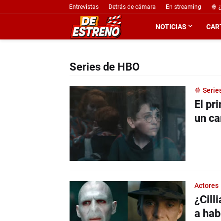
Entrevistas
Detrás de cámara
En streaming
🍿 
NOTICIAS
CAR
Series de HBO
🍿 Serie
El pr
un ca
Actores
¿Cill
a hab