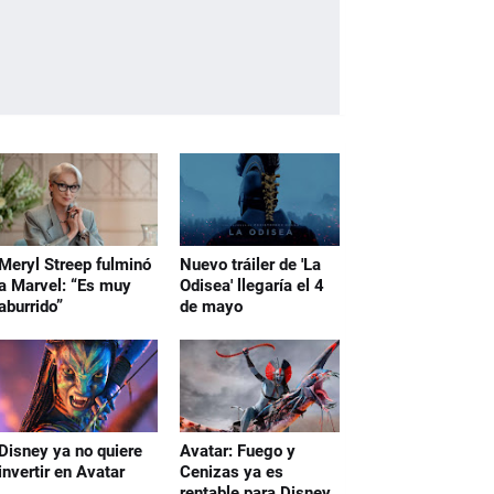
Meryl Streep fulminó
Nuevo tráiler de 'La
a Marvel: “Es muy
Odisea' llegaría el 4
aburrido”
de mayo
Disney ya no quiere
Avatar: Fuego y
invertir en Avatar
Cenizas ya es
rentable para Disney