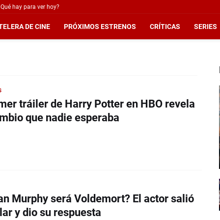
¿Qué hay para ver hoy?
TELERA DE CINE
PRÓXIMOS ESTRENOS
CRÍTICAS
SERIES
s
imer tráiler de Harry Potter en HBO revela
mbio que nadie esperaba
ian Murphy será Voldemort? El actor salió
lar y dio su respuesta