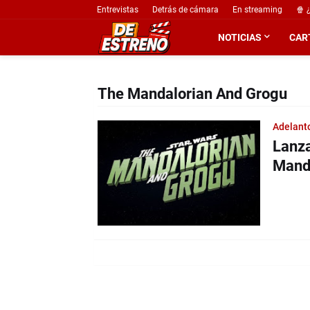
Entrevistas
Detrás de cámara
En streaming
🍿 
NOTICIAS
CAR
The Mandalorian And Grogu
Adelant
Lanza
Manda