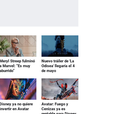
Meryl Streep fulminó
Nuevo tráiler de 'La
a Marvel: “Es muy
Odisea' llegaría el 4
aburrido”
de mayo
Disney ya no quiere
Avatar: Fuego y
invertir en Avatar
Cenizas ya es
rentable para Disney