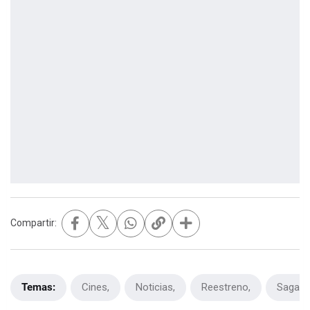
𝕏
Compartir:
Temas:
Cines
Noticias
Reestreno
Saga C